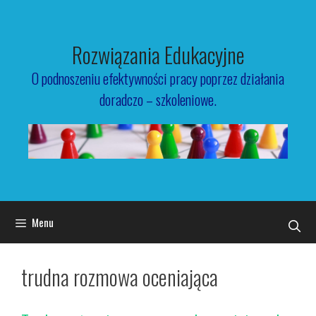
Przejdź
do
treści
Rozwiązania Edukacyjne
O podnoszeniu efektywności pracy poprzez działania
doradczo – szkoleniowe.
Menu
trudna rozmowa oceniająca